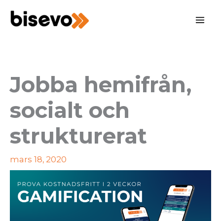
Hoppa
till
innehåll
Jobba hemifrån,
socialt och
strukturerat
mars 18, 2020